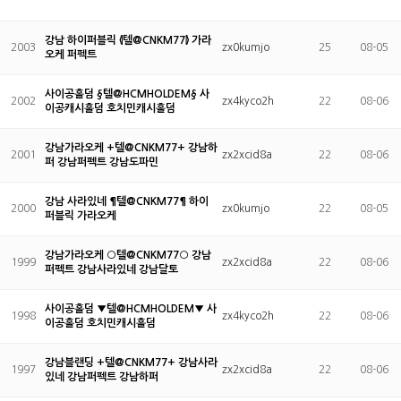
강남 하이퍼블릭 ⦉텔@CNKM77⦊ 가라
2003
zx0kumjo
25
08-05
오케 퍼펙트
사이공홀덤 §텔@HCMHOLDEM§ 사
2002
zx4kyco2h
22
08-06
이공캐시홀덤 호치민캐시홀덤
강남가라오케 +텔@CNKM77+ 강남하
2001
zx2xcid8a
22
08-06
퍼 강남퍼펙트 강남도파민
강남 사라있네 ¶텔@CNKM77¶ 하이
2000
zx0kumjo
22
08-05
퍼블릭 가라오케
강남가라오케 ○텔@CNKM77○ 강남
1999
zx2xcid8a
22
08-06
퍼펙트 강남사라있네 강남달토
사이공홀덤 ▼텔@HCMHOLDEM▼ 사
1998
zx4kyco2h
22
08-06
이공홀덤 호치민캐시홀덤
강남블랜딩 +텔@CNKM77+ 강남사라
1997
zx2xcid8a
22
08-06
있네 강남퍼펙트 강남하퍼