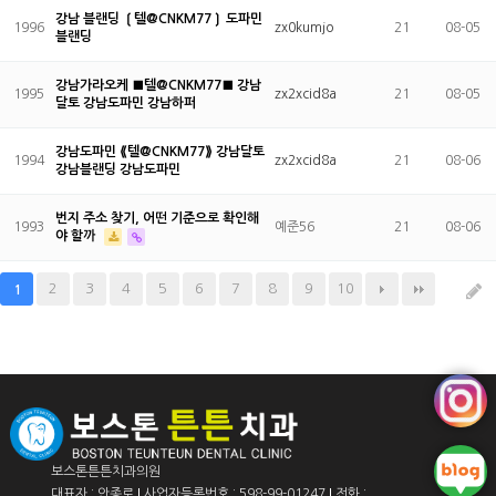
강남 블랜딩 ❲텔@CNKM77❳ 도파민
1996
zx0kumjo
21
08-05
블랜딩
강남가라오케 ■텔@CNKM77■ 강남
1995
zx2xcid8a
21
08-05
달토 강남도파민 강남하퍼
강남도파민 ⟪텔@CNKM77⟫ 강남달토
1994
zx2xcid8a
21
08-06
강남블랜딩 강남도파민
번지 주소 찾기, 어떤 기준으로 확인해
1993
예준56
21
08-06
야 할까
2
3
4
5
6
7
8
9
10
1
보스톤튼튼치과의원
대표자 : 안종로
사업자등록번호 : 598-99-01247
전화 :