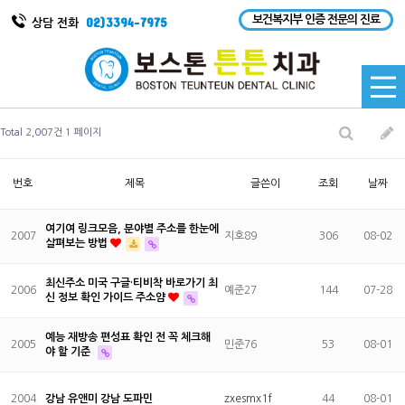
보건복지부 인증 전문의 진료
02)3394-7975
상담 전화
Total 2,007건
1 페이지
번호
제목
글쓴이
조회
날짜
여기여 링크모음, 분야별 주소를 한눈에
2007
지호89
306
08-02
살펴보는 방법
최신주소 미국 구글·티비착 바로가기 최
2006
예준27
144
07-28
신 정보 확인 가이드 주소얌
예능 재방송 편성표 확인 전 꼭 체크해
2005
민준76
53
08-01
야 할 기준
2004
강남 유앤미 강남 도파민
zxesmx1f
44
08-01